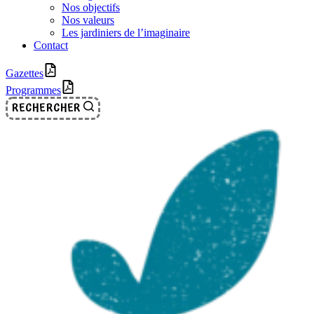
Nos objectifs
Nos valeurs
Les jardiniers de l’imaginaire
Contact
Gazettes
Programmes
RECHERCHER