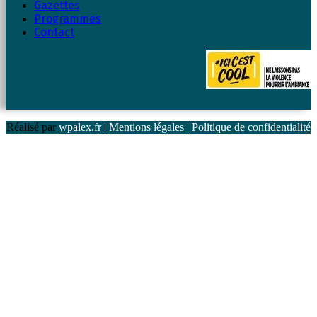
Gazettes
Programmes
Contact
Réalisé par
wpalex.fr
|
Mentions légales
|
Politique de confidentialité