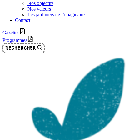
Nos objectifs
Nos valeurs
Les jardiniers de l’imaginaire
Contact
Gazettes
Programmes
RECHERCHER