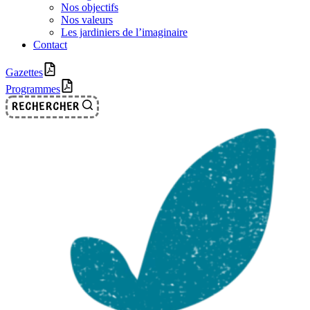
Nos objectifs
Nos valeurs
Les jardiniers de l’imaginaire
Contact
Gazettes
Programmes
RECHERCHER