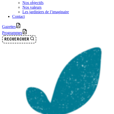
Nos objectifs
Nos valeurs
Les jardiniers de l’imaginaire
Contact
Gazettes
Programmes
RECHERCHER